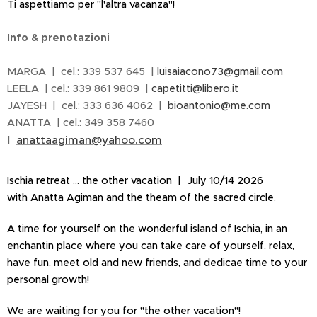
Ti aspettiamo per "l'altra vacanza"!
Info & prenotazioni
MARGA | cel.: 339 537 645 |
luisaiacono73@gmail.com
LEELA | cel.: 339 861 9809 |
capetitti@libero.it
JAYESH | cel.: 333 636 4062 |
bioantonio@me.com
ANATTA | cel.: 349 358 7460
anattaagiman@yahoo.com
|
Ischia retreat ... the other vacation | July 10/14 2026
with Anatta Agiman and the theam of the sacred circle.
A time for yourself on the wonderful island of Ischia, in an
enchantin place where you can take care of yourself, relax,
have fun, meet old and new friends, and dedicae time to your
personal growth!
We are waiting for you for "the other vacation"!